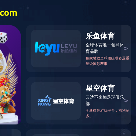
品质保证
MILAN.COM-米兰(中国)