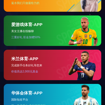
车载液氢储供系统成功配套液氢重卡样车，与液
氢加氢站同步投运，实现车辆测试与场站运营联
动。凭借长续航、高安全、轻量化的核心技术优
势，天海工业正有力推动液氢在重型货运领域的
产业化落地。 此前，天海工业车载高压供氢系统
已在相关氢能重卡项目中实现规模化应用，积累
了成熟的配套经验。本次液氢储供系统的成功落
地，是产业链协同创新的又一里程碑，标志着天
海工业车载液氢装备实现从技术突破到场景落地
的关键跨越。核心储供系统赋能，液…
了解更多+
地址：北京市通州区漷县镇漷县南四街1号 电话：+86-10-67383444