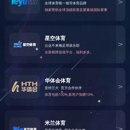
份，H股证券代码00187，A股证券代码600860）主要骨干企业，是
拥有七个专业气体储运装备生产基地（天海氢能、上海天海、天津
天海、宽城天海、明晖天海、天海低温、江苏天海）及一个美国公
司的集团公司...
了解更多+