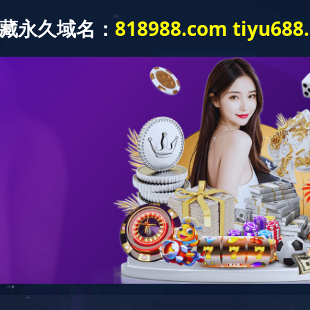
们
MILAN.COM
产品中心
旗下子公司