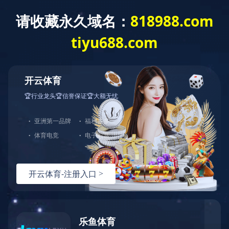
MILAN.COM
旗下子公司
旗下子公司
天津天海高压容器有限责任公司
天津天海高压容器有限责任公司成立于2003年1月8日，是由
MILAN.COM-米兰(中国) 、天津大无缝投资公司和京城控股（香
港）公司三方投资生产高压气瓶的中外合作经营企业，注册资金为2
亿2557万人民币。
了解详情