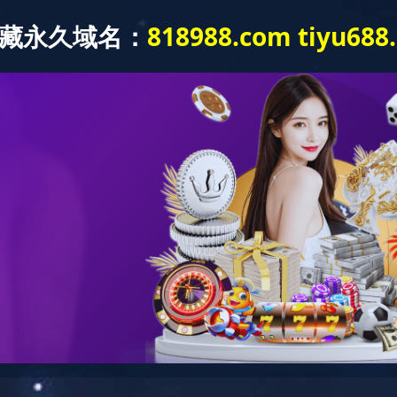
们
MILAN.COM
产品中心
旗下子公司